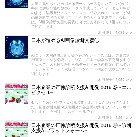
大量に集められた医用画像データベースを用いて、いかに効
率的に解析可能な教師データを作成していくか、またAIをど
のように臨床業務のワークフローに組み入れていくか、がAI
画像診断支援の実装に向けた今後の大きな課題です。今回
は、AI画像診断支援の実装に向けた具体的な取り組みについ
て紹介します。
木田智士
|
4,036
view
日本が進めるAI画像診断支援①
AIによる医用画像診断支援を進めていくためには、大量の医
用画像データが必要です。現在、日本の学会や研究所が中心
となって、大規模な医用画像データベースの構築が進んでい
ます。今回は、その大規模データベース構築の現状について
紹介します。
木田智士
|
4,053
view
日本企業の画像診断支援AI開発 2018 ⑤ ~エル
ピクセル~
4/13~4/15にパシフィコ横浜で開かれたITEMに行ってきまし
た。画像診断支援AI技術開発の各企業の動向についてレポー
トします。今回は、エルピクセルです。
木田智士
|
2,994
view
日本企業の画像診断支援AI開発 2018 ④ ~診断
支援AIプラットフォーム~