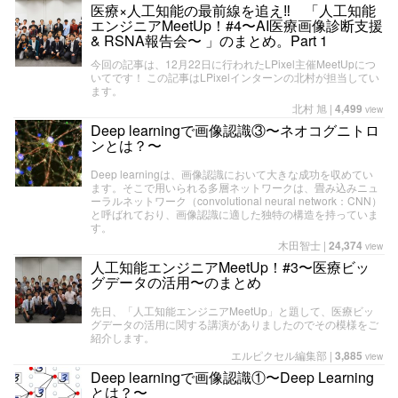
医療×人工知能の最前線を追え‼ 「人工知能
エンジニアMeetUp！#4〜AI医療画像診断支援
& RSNA報告会〜 」のまとめ。Part 1
今回の記事は、12月22日に行われたLPixel主催MeetUpにつ
いてです！ この記事はLPixelインターンの北村が担当してい
ます。
北村 旭
|
4,499
view
Deep learningで画像認識③〜ネオコグニトロ
ンとは？〜
Deep learningは、画像認識において大きな成功を収めてい
ます。そこで用いられる多層ネットワークは、畳み込みニュ
ーラルネットワーク（convolutional neural network：CNN）
と呼ばれており、画像認識に適した独特の構造を持っていま
す。
木田智士
|
24,374
view
人工知能エンジニアMeetUp！#3〜医療ビッ
グデータの活用〜のまとめ
先日、「人工知能エンジニアMeetUp」と題して、医療ビッ
グデータの活用に関する講演がありましたのでその模様をご
紹介します。
エルピクセル編集部
|
3,885
view
Deep learningで画像認識①〜Deep Learning
とは？〜