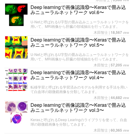
Deep learningで画像認識⑩〜Kerasで畳み込
みニューラルネットワーク vol.6〜
U-Netと呼ばれるU字型の畳み込みニューラルネットワークを
用いて、MRI画像から肝臓の領域抽出を行ってみます。
木田智士
|
18,567
view
Deep learningで画像認識⑨〜Kerasで畳み込
みニューラルネットワーク vol.5〜
U-Netと呼ばれるU字型の畳み込みニューラルネットワークを
用いて、MRI画像から肝臓の領域抽出を行ってみます。
木田智士
|
57,205
view
Deep learningで画像認識⑧〜Kerasで畳み込
みニューラルネットワーク vol.4〜
転移学習と呼ばれる学習済みのモデルを利用する手法を用い
て白血球の顕微鏡画像を分類してみます。
木田智士
|
44,682
view
Deep learningで画像認識⑦〜Kerasで畳み込
みニューラルネットワーク vol.3〜
Kerasと呼ばれるDeep Learingのライブラリを使って、白血
球の顕微鏡画像を分類してみます。
木田智士
|
60,365
view