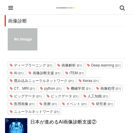
画像診断
ディープラーニング
画像解析
Deep learning
(21)
(21)
(21)
AI
画像診断支援
ITEM
(21)
(21)
(21)
畳み込みニューラルネットワーク
Keras
(21)
(21)
CT、MRI
python
機械学習
画像処理
(21)
(21)
(21)
(21)
ビッグデータ
ビックデータ
人工知能
(21)
(21)
(21)
医用画像
医療
イベント
研究者
(21)
(21)
(21)
(21)
ニューラルネットワーク
(21)
日本が進めるAI画像診断支援②