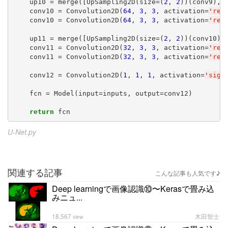
    up10 = merge([UpSampling2D(size=(
2
, 
2
))(conv9), 
    conv10 = Convolution2D(
64
, 
3
, 
3
, activation=
'
rel
    conv10 = Convolution2D(
64
, 
3
, 
3
, activation=
'
rel
    up11 = merge([UpSampling2D(size=(
2
, 
2
))(conv10),
    conv11 = Convolution2D(
32
, 
3
, 
3
, activation=
'
rel
    conv11 = Convolution2D(
32
, 
3
, 
3
, activation=
'
rel
    conv12 = Convolution2D(
1
, 
1
, 
1
, activation=
'
sigm
    fcn = Model(input=inputs, output=conv12)

return
 fcn
U-Net.py
関連する記事
こんな記事も人気です♪
Deep learningで画像認識⑩〜Kerasで畳み込
みニュ...
18,567
木田智士
view