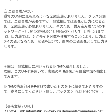
③ 全結合層がない
通常のCNNに見られるような全結合層がありません。クラス分類
では、全結合層が必要ですが、領域抽出では画像が出力になるた
め、全結合層が必要ありません。そのため、畳み込み層だけのネ
ットワーク = Fully Convolutional Network（FCN）と呼ばれます
[2]。出力層では、シグモイド関数を使用することにより、出力は
0~1の値となるため、閾値を設けて、白黒の二値画像として出力さ
せます。
今回は、領域抽出に用いられるU-Netを紹介しました。
次回、このU-Netを用いて、実際のMRI画像から肝臓領域を抽出し
てみます。
U-Netの構造部分をKerasで書いたものを下に載せておきますの
で、参考にしてください（但し、バックエンドはTensorflow）。
【参考文献 / URL】
[1]
https://lmb.informatik.uni-freiburg.de/people/ronneber/u-net/