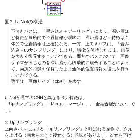
図3. U-Netの構造
下向きパスは、「畳み込み＋プーリング」により、深い層ほ
ど特徴が局所的で位置情報が曖昧に、浅い層ほど、特徴は全
体的で位置情報は正確になる。一方、上向きパスは、「畳み
込み＋upサンプリング」により、特徴を保持したまま、画像
を大きく復元することができる。両方のパスにおいて、画像
サイズが同じものを深い層から段階的に統合することによっ
て、局所的特徴を保持したまま全体的位置情報の復元を行う
ことができる。
数字は、画像サイズ（pixel）を表す。
U-Netが通常のCNNと異なる３大特徴は、
「Upサンプリング」,「Merge（マージ）」,「全結合層がない」で
す。
① Upサンプリング
上向きパスにおける「upサンプリング」と呼ばれる操作で、次元
を上げる（画像を大きく復元する）意味があります。次元を下げ