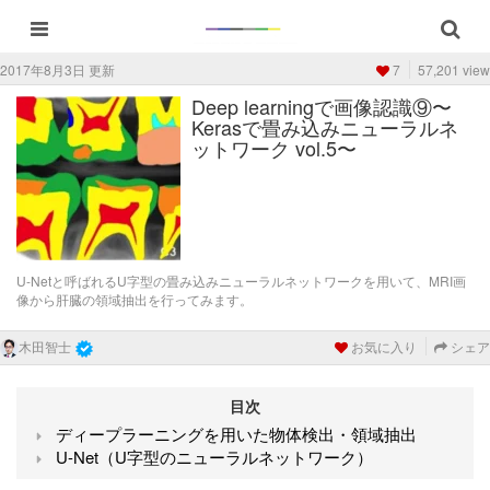
2017年8月3日 更新
7
57,201 view
Deep learningで画像認識⑨〜
Kerasで畳み込みニューラルネ
ットワーク vol.5〜
U-Netと呼ばれるU字型の畳み込みニューラルネットワークを用いて、MRI画
像から肝臓の領域抽出を行ってみます。
木田智士
お気に入り
シェア
目次
ディープラーニングを用いた物体検出・領域抽出
U-Net（U字型のニューラルネットワーク）