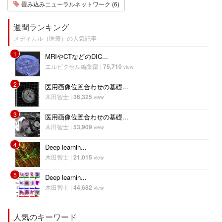
畳み込みニューラルネットワーク (6)
週間ランキング
メディカル（医療）の人気記事
1
MRIやCTなどのDIC...
エルピクセル編集部
|
75,710
view
2
医用画像位置合わせの基礎...
木田智士
|
36,325
view
3
医用画像位置合わせの基礎...
木田智士
|
53,909
view
4
Deep learnin...
木田智士
|
21,015
view
5
Deep learnin...
木田智士
|
44,682
view
人気のキーワード