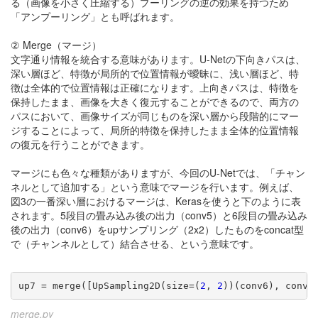
る（画像を小さく圧縮する）プーリングの逆の効果を持つため
「アンプーリング」とも呼ばれます。
② Merge（マージ）
文字通り情報を統合する意味があります。U-Netの下向きパスは、
深い層ほど、特徴が局所的で位置情報が曖昧に、浅い層ほど、特
徴は全体的で位置情報は正確になります。上向きパスは、特徴を
保持したまま、画像を大きく復元することができるので、両方の
パスにおいて、画像サイズが同じものを深い層から段階的にマー
ジすることによって、局所的特徴を保持したまま全体的位置情報
の復元を行うことができます。
マージにも色々な種類がありますが、今回のU-Netでは、「チャン
ネルとして追加する」という意味でマージを行います。例えば、
図3の一番深い層におけるマージは、Kerasを使うと下のように表
されます。5段目の畳み込み後の出力（conv5）と6段目の畳み込み
後の出力（conv6）をupサンプリング（2x2）したものをconcat型
で（チャンネルとして）結合させる、という意味です。
up7 = merge([UpSampling2D(size=(
2
, 
2
))(conv6), conv5
merge.py