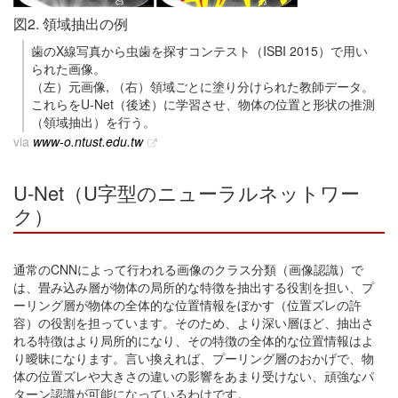
図2. 領域抽出の例
歯のX線写真から虫歯を探すコンテスト（ISBI 2015）で用い
られた画像。
（左）元画像, （右）領域ごとに塗り分けられた教師データ。
これらをU-Net（後述）に学習させ、物体の位置と形状の推測
（領域抽出）を行う。
via
www-o.ntust.edu.tw
U-Net（U字型のニューラルネットワー
ク）
通常のCNNによって行われる画像のクラス分類（画像認識）で
は、畳み込み層が物体の局所的な特徴を抽出する役割を担い、プ
ーリング層が物体の全体的な位置情報をぼかす（位置ズレの許
容）の役割を担っています。そのため、より深い層ほど、抽出さ
れる特徴はより局所的になり、その特徴の全体的な位置情報はよ
り曖昧になります。言い換えれば、プーリング層のおかげで、物
体の位置ズレや大きさの違いの影響をあまり受けない、頑強なパ
ターン認識が可能になっているわけです。