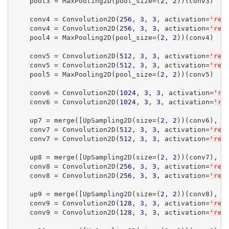
    pool3 = MaxPooling2D(pool_size=(
2
, 
2
))(conv3)

    conv4 = Convolution2D(
256
, 
3
, 
3
, activation=
'
rel
    conv4 = Convolution2D(
256
, 
3
, 
3
, activation=
'
rel
    pool4 = MaxPooling2D(pool_size=(
2
, 
2
))(conv4)

    conv5 = Convolution2D(
512
, 
3
, 
3
, activation=
'
rel
    conv5 = Convolution2D(
512
, 
3
, 
3
, activation=
'
rel
    pool5 = MaxPooling2D(pool_size=(
2
, 
2
))(conv5)

    conv6 = Convolution2D(
1024
, 
3
, 
3
, activation=
'
re
    conv6 = Convolution2D(
1024
, 
3
, 
3
, activation=
'
re
    up7 = merge([UpSampling2D(size=(
2
, 
2
))(conv6), c
    conv7 = Convolution2D(
512
, 
3
, 
3
, activation=
'
rel
    conv7 = Convolution2D(
512
, 
3
, 
3
, activation=
'
rel
    up8 = merge([UpSampling2D(size=(
2
, 
2
))(conv7), c
    conv8 = Convolution2D(
256
, 
3
, 
3
, activation=
'
rel
    conv8 = Convolution2D(
256
, 
3
, 
3
, activation=
'
rel
    up9 = merge([UpSampling2D(size=(
2
, 
2
))(conv8), c
    conv9 = Convolution2D(
128
, 
3
, 
3
, activation=
'
rel
    conv9 = Convolution2D(
128
, 
3
, 
3
, activation=
'
rel