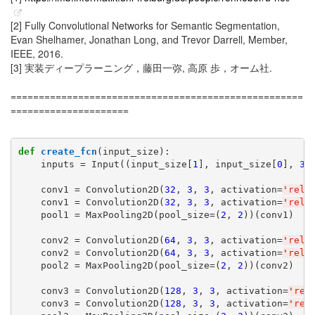
[2] Fully Convolutional Networks for Semantic Segmentation,
Evan Shelhamer, Jonathan Long, and Trevor Darrell, Member,
IEEE, 2016.
[3] 実装ディープラーニング，藤田一弥, 高原 歩，オーム社.
====================================================
=====================
def
create_fcn
(input_size):

    inputs = Input((input_size[
1
], input_size[
0
], 
3
))
    conv1 = Convolution2D(
32
, 
3
, 
3
, activation=
'
relu
    conv1 = Convolution2D(
32
, 
3
, 
3
, activation=
'
relu
    pool1 = MaxPooling2D(pool_size=(
2
, 
2
))(conv1)

    conv2 = Convolution2D(
64
, 
3
, 
3
, activation=
'
relu
    conv2 = Convolution2D(
64
, 
3
, 
3
, activation=
'
relu
    pool2 = MaxPooling2D(pool_size=(
2
, 
2
))(conv2)

    conv3 = Convolution2D(
128
, 
3
, 
3
, activation=
'
rel
    conv3 = Convolution2D(
128
, 
3
, 
3
, activation=
'
rel