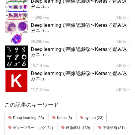
Deep learningで画像認識⑧〜Kerasで畳み込
みニュ...
44,682
木田智士
view
Deep learningで画像認識⑦〜Kerasで畳み込
みニュ...
60,365
木田智士
view
Deep learningで画像認識⑥〜Kerasで畳み込
みニュ...
19,714
木田智士
view
Deep learningで画像認識⑤〜Kerasで畳み込
みニュ...
22,712
木田智士
view
この記事のキーワード
Deep learning (23)
Keras (8)
python (23)
ディープラーニング (31)
画像解析 (139)
画像診断 (21)