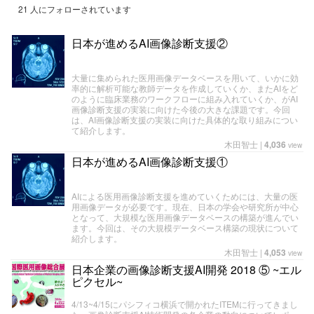
21 人にフォローされています
日本が進めるAI画像診断支援②
大量に集められた医用画像データベースを用いて、いかに効
率的に解析可能な教師データを作成していくか、またAIをど
のように臨床業務のワークフローに組み入れていくか、がAI
画像診断支援の実装に向けた今後の大きな課題です。今回
は、AI画像診断支援の実装に向けた具体的な取り組みについ
て紹介します。
木田智士
|
4,036
view
日本が進めるAI画像診断支援①
AIによる医用画像診断支援を進めていくためには、大量の医
用画像データが必要です。現在、日本の学会や研究所が中心
となって、大規模な医用画像データベースの構築が進んでい
ます。今回は、その大規模データベース構築の現状について
紹介します。
木田智士
|
4,053
view
日本企業の画像診断支援AI開発 2018 ⑤ ~エル
ピクセル~
4/13~4/15にパシフィコ横浜で開かれたITEMに行ってきまし