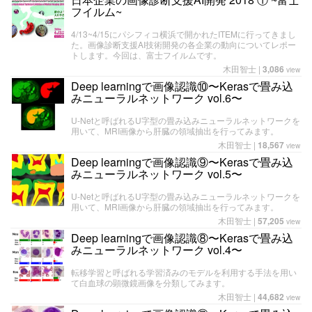
フイルム~
4/13~4/15にパシフィコ横浜で開かれたITEMに行ってきまし
た。画像診断支援AI技術開発の各企業の動向についてレポー
トします。今回は、富士フイルムです。
木田智士
|
3,086
view
Deep learningで画像認識⑩〜Kerasで畳み込
みニューラルネットワーク vol.6〜
U-Netと呼ばれるU字型の畳み込みニューラルネットワークを
用いて、MRI画像から肝臓の領域抽出を行ってみます。
木田智士
|
18,567
view
Deep learningで画像認識⑨〜Kerasで畳み込
みニューラルネットワーク vol.5〜
U-Netと呼ばれるU字型の畳み込みニューラルネットワークを
用いて、MRI画像から肝臓の領域抽出を行ってみます。
木田智士
|
57,205
view
Deep learningで画像認識⑧〜Kerasで畳み込
みニューラルネットワーク vol.4〜
転移学習と呼ばれる学習済みのモデルを利用する手法を用い
て白血球の顕微鏡画像を分類してみます。
木田智士
|
44,682
view