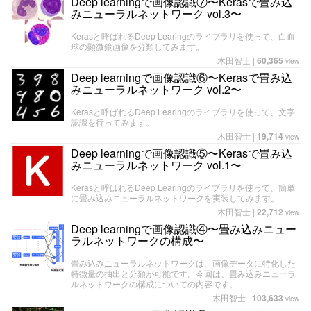
Deep learningで画像認識⑦〜Kerasで畳み込
みニューラルネットワーク vol.3〜
Kerasと呼ばれるDeep Learingのライブラリを使って、白血
球の顕微鏡画像を分類してみます。
木田智士
|
60,365
view
Deep learningで画像認識⑥〜Kerasで畳み込
みニューラルネットワーク vol.2〜
Kerasと呼ばれるDeep Learingのライブラリを使って、文字
認識を行ってみます。
木田智士
|
19,714
view
Deep learningで画像認識⑤〜Kerasで畳み込
みニューラルネットワーク vol.1〜
Kerasと呼ばれるDeep Learingのライブラリを使って、簡単
に畳み込みニューラルネットワークを実装してみます。
木田智士
|
22,712
view
Deep learningで画像認識④〜畳み込みニュー
ラルネットワークの構成〜
畳み込みニューラルネットワークは、画像データに特化した
特徴量の抽出と分類が可能です。今回は、畳み込みニューラ
ルネットワークの構成についての内容です。
木田智士
|
103,633
view