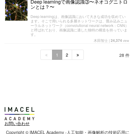
Deep learningで画像認識③〜ネオコグニトロ
ンとは？〜
Deep learningは、画像認識において大きな成功を収めてい
ます。そこで用いられる多層ネットワークは、畳み込みニュ
ーラルネットワーク（convolutional neural network：CNN）
と呼ばれており、画像認識に適した独特の構造を持っていま
す。
木田智士
|
24,374
view
1
2
28 件
お問い合わせ
Copyright © IMACEL Academy -人工知能・画像解析の技術応用に