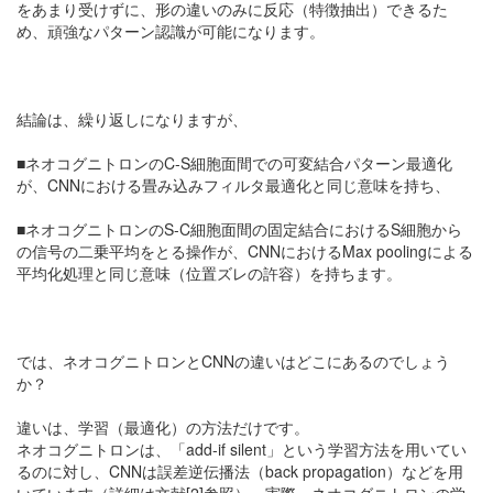
をあまり受けずに、形の違いのみに反応（特徴抽出）できるた
め、頑強なパターン認識が可能になります。
結論は、繰り返しになりますが、
■ネオコグニトロンのC-S細胞面間での可変結合パターン最適化
が、CNNにおける畳み込みフィルタ最適化と同じ意味を持ち、
■ネオコグニトロンのS-C細胞面間の固定結合におけるS細胞から
の信号の二乗平均をとる操作が、CNNにおけるMax poolingによる
平均化処理と同じ意味（位置ズレの許容）を持ちます。
では、ネオコグニトロンとCNNの違いはどこにあるのでしょう
か？
違いは、学習（最適化）の方法だけです。
ネオコグニトロンは、「add-if silent」という学習方法を用いてい
るのに対し、CNNは誤差逆伝播法（back propagation）などを用