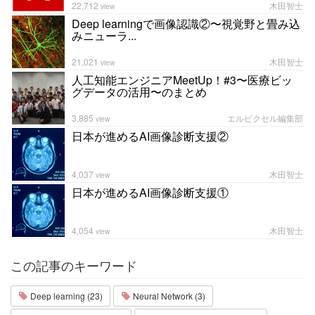
22,712
木田智士
view
Deep learningで画像認識②〜視覚野と畳み込
みニューラ...
21,021
木田智士
view
人工知能エンジニアMeetUp！#3〜医療ビッ
グデータの活用〜のまとめ
3,885
エルピクセル編集部
view
日本が進めるAI画像診断支援②
4,037
木田智士
view
日本が進めるAI画像診断支援①
4,054
木田智士
view
この記事のキーワード
Deep learning (23)
Neural Network (3)