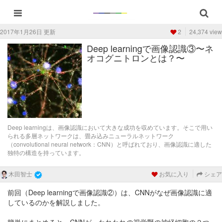
2017年1月26日 更新
2
24,374 view
Deep learningで画像認識③〜ネ
オコグニトロンとは？〜
Deep learningは、画像認識において大きな成功を収めています。そこで用い
られる多層ネットワークは、畳み込みニューラルネットワーク
（convolutional neural network：CNN）と呼ばれており、画像認識に適した
独特の構造を持っています。
木田智士
お気に入り
シェア
前回（Deep learningで画像認識②）は、CNNがなぜ画像認識に適
しているのかを解説しました。
簡単にまとめると、CNNが、われわれの視覚野の神経細胞の２つ