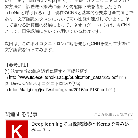
いています（詳細は文献[2]参照）。実際、ネオコグニトロンの学
習方法に、誤差逆伝播法に基づく勾配降下法を適用したもの
（LeNetと呼ばれる）は、現在のCNNと基本的な要素は全て同じで
あり、文字認識のタスクにおいて高い性能を達成しています。そ
して更なる計算機の発展によって、ネオコグニトロンは、今CNN
として、画像認識において花開いているわけです。
次回は、このネオコグニトロンに端を発したCNNを使って実際に
文字認識を行ってみます。
【参考URL】
[1] 視覚情報の統合過程に関する基礎的研究
（
http://www.iic.ecei.tohoku.ac.jp/publication_data/225.pdf
）
[2] Deep CNN ネオコグニトロンの学習
（
https://kaigi.org/jsai/webprogram/2016/pdf/130.pdf
）
関連する記事
こんな記事も人気です♪
Deep learningで画像認識⑤〜Kerasで畳み込
みニュ...