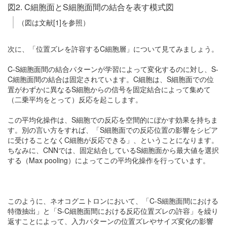
図2. C細胞面とS細胞面間の結合を表す模式図
（図は文献[1]を参照）
次に、「位置ズレを許容するC細胞層」について見てみましょう。
C-S細胞面間の結合パターンが学習によって変化するのに対し、S-
C細胞面間の結合は固定されています。C細胞は、S細胞面での位
置がわずかに異なるS細胞からの信号を固定結合によって集めて
（二乗平均をとって）反応を起こします。
この平均化操作は、S細胞での反応を空間的にぼかす効果を持ちま
す。別の言い方をすれば、「S細胞面での反応位置の影響をシビア
に受けることなくC細胞が反応できる」、ということになります。
ちなみに、CNNでは、固定結合しているS細胞面から最大値を選択
する（Max pooling）によってこの平均化操作を行っています。
このように、ネオコグニトロンにおいて、「C-S細胞面間における
特徴抽出」と「S-C細胞面間における反応位置ズレの許容」を繰り
返すことによって、入力パターンの位置ズレやサイズ変化の影響