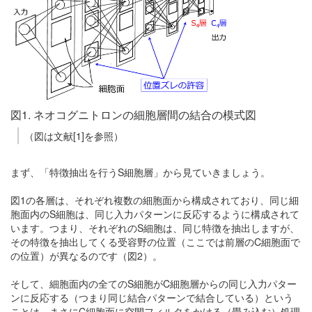
図1. ネオコグニトロンの細胞層間の結合の模式図
（図は文献[1]を参照）
まず、「特徴抽出を行うS細胞層」から見ていきましょう。
図1の各層は、それぞれ複数の細胞面から構成されており、同じ細
胞面内のS細胞は、同じ入力パターンに反応するように構成されて
います。つまり、それぞれのS細胞は、同じ特徴を抽出しますが、
その特徴を抽出してくる受容野の位置（ここでは前層のC細胞面で
の位置）が異なるのです（図2）。
そして、細胞面内の全てのS細胞がC細胞層からの同じ入力パター
ンに反応する（つまり同じ結合パターンで結合している）という
ことは、まさにC細胞面に空間フィルタをかける（畳み込む）処理