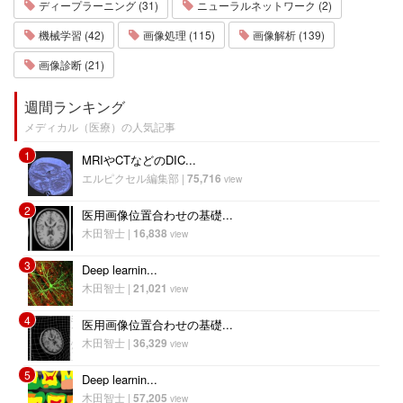
ディープラーニング (31)
ニューラルネットワーク (2)
機械学習 (42)
画像処理 (115)
画像解析 (139)
画像診断 (21)
週間ランキング
メディカル（医療）の人気記事
1
MRIやCTなどのDIC...
エルピクセル編集部
|
75,716
view
2
医用画像位置合わせの基礎...
木田智士
|
16,838
view
3
Deep learnin...
木田智士
|
21,021
view
4
医用画像位置合わせの基礎...
木田智士
|
36,329
view
5
Deep learnin...
木田智士
|
57,205
view