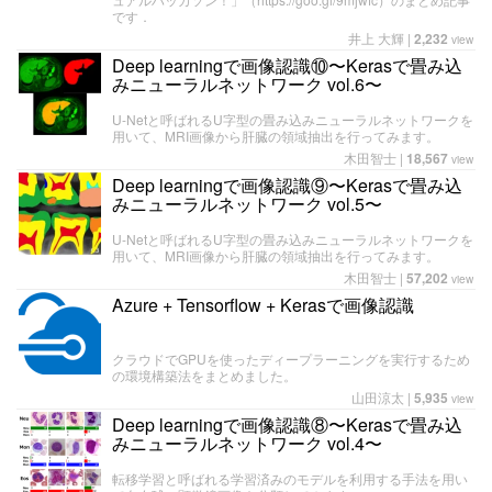
です．
井上 大輝
|
2,232
view
Deep learningで画像認識⑩〜Kerasで畳み込
みニューラルネットワーク vol.6〜
U-Netと呼ばれるU字型の畳み込みニューラルネットワークを
用いて、MRI画像から肝臓の領域抽出を行ってみます。
木田智士
|
18,567
view
Deep learningで画像認識⑨〜Kerasで畳み込
みニューラルネットワーク vol.5〜
U-Netと呼ばれるU字型の畳み込みニューラルネットワークを
用いて、MRI画像から肝臓の領域抽出を行ってみます。
木田智士
|
57,202
view
Azure + Tensorflow + Kerasで画像認識
クラウドでGPUを使ったディープラーニングを実行するため
の環境構築法をまとめました。
山田涼太
|
5,935
view
Deep learningで画像認識⑧〜Kerasで畳み込
みニューラルネットワーク vol.4〜
転移学習と呼ばれる学習済みのモデルを利用する手法を用い