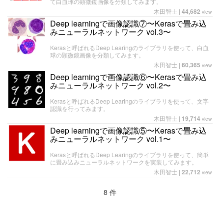
て白血球の顕微鏡画像を分類してみます。
木田智士
|
44,682
view
Deep learningで画像認識⑦〜Kerasで畳み込
みニューラルネットワーク vol.3〜
Kerasと呼ばれるDeep Learingのライブラリを使って、白血
球の顕微鏡画像を分類してみます。
木田智士
|
60,365
view
Deep learningで画像認識⑥〜Kerasで畳み込
みニューラルネットワーク vol.2〜
Kerasと呼ばれるDeep Learingのライブラリを使って、文字
認識を行ってみます。
木田智士
|
19,714
view
Deep learningで画像認識⑤〜Kerasで畳み込
みニューラルネットワーク vol.1〜
Kerasと呼ばれるDeep Learingのライブラリを使って、簡単
に畳み込みニューラルネットワークを実装してみます。
木田智士
|
22,712
view
8 件