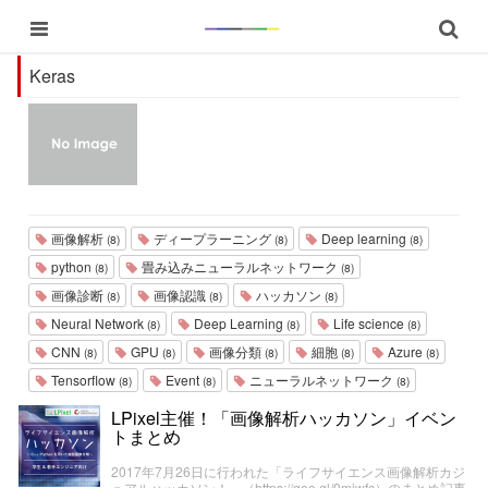
Keras
画像解析
ディープラーニング
Deep learning
(8)
(8)
(8)
python
畳み込みニューラルネットワーク
(8)
(8)
画像診断
画像認識
ハッカソン
(8)
(8)
(8)
Neural Network
Deep Learning
Life science
(8)
(8)
(8)
CNN
GPU
画像分類
細胞
Azure
(8)
(8)
(8)
(8)
(8)
Tensorflow
Event
ニューラルネットワーク
(8)
(8)
(8)
LPixel主催！「画像解析ハッカソン」イベン
トまとめ
2017年7月26日に行われた「ライフサイエンス画像解析カジ
ュアルハッカソン！」（https://goo.gl/9mjwfc）のまとめ記事