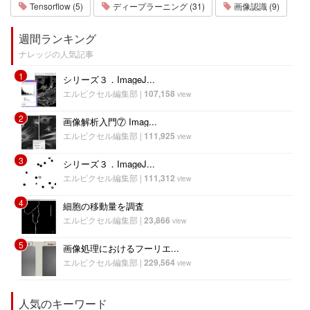
Tensorflow (5)
ディープラーニング (31)
画像認識 (9)
週間ランキング
ナレッジの人気記事
1
シリーズ３．ImageJ...
エルピクセル編集部
|
107,158
view
2
画像解析入門⑦ Imag...
エルピクセル編集部
|
111,925
view
3
シリーズ３．ImageJ...
エルピクセル編集部
|
111,312
view
4
細胞の移動量を調査
エルピクセル編集部
|
23,866
view
5
画像処理におけるフーリエ...
エルピクセル編集部
|
229,564
view
人気のキーワード