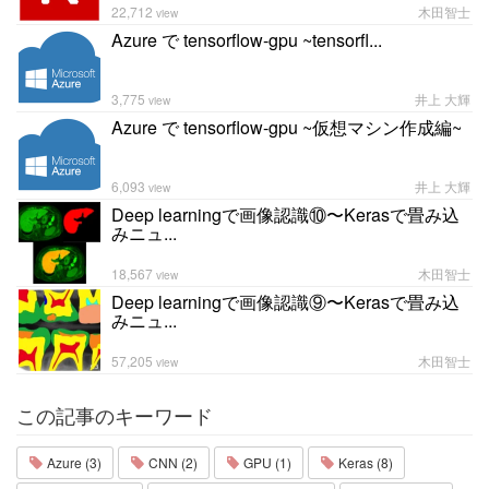
22,712
木田智士
view
Azure で tensorflow-gpu ~tensorfl...
3,775
井上 大輝
view
Azure で tensorflow-gpu ~仮想マシン作成編~
6,093
井上 大輝
view
Deep learningで画像認識⑩〜Kerasで畳み込
みニュ...
18,567
木田智士
view
Deep learningで画像認識⑨〜Kerasで畳み込
みニュ...
57,205
木田智士
view
この記事のキーワード
Azure (3)
CNN (2)
GPU (1)
Keras (8)