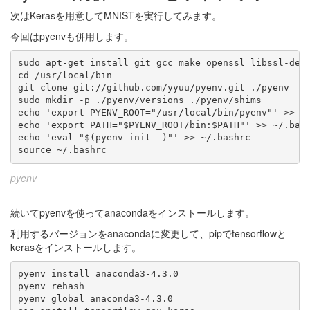
次はKerasを用意してMNISTを実行してみます。
今回はpyenvも併用します。
sudo apt-get install git gcc make openssl libssl-dev 
cd /usr/local/bin

git clone git://github.com/yyuu/pyenv.git ./pyenv

sudo mkdir -p ./pyenv/versions ./pyenv/shims

echo 'export PYENV_ROOT="/usr/local/bin/pyenv"' >> ~/
echo 'export PATH="$PYENV_ROOT/bin:$PATH"' >> ~/.bash
echo 'eval "$(pyenv init -)"' >> ~/.bashrc

source ~/.bashrc
pyenv
続いてpyenvを使ってanacondaをインストールします。
利用するバージョンをanacondaに変更して、pipでtensorflowと
kerasをインストールします。
pyenv install anaconda3-4.3.0

pyenv rehash

pyenv global anaconda3-4.3.0
