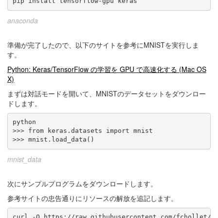
pip install tensorflow-gpu keras
anaconda
準備が完了したので、以下のサイトを参考にMNISTを実行しま
す。
Python: Keras/TensorFlow の学習を GPU で高速化する (Mac OS
X)
まずは対話モードを開いて、MNISTのデータセットをダウンロー
ドします。
python

>>> from keras.datasets import mnist

>>> mnist.load_data()
mnist_data
次にサンプルプログラムをダウンロードします。
参考サイトの忠告通りにリソースの解放を追記します。
curl -O https://raw.githubusercontent.com/fchollet/ke