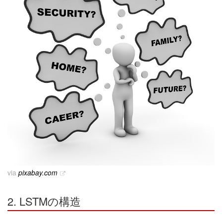
via
pixabay.com
2. LSTMの構造