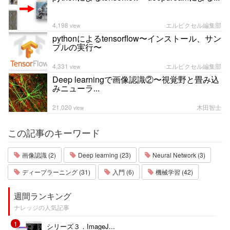
4,198
エルピクセル編集部
view
pythonによるtensorflow〜インストール、サン
プルの実行〜
4,331
エルピクセル編集部
view
Deep learningで画像認識②〜視覚野と畳み込
みニューラ...
21,020
木田智士
view
この記事のキーワード
画像認識 (2)
Deep learning (23)
Neural Network (3)
ディープラーニング (31)
入門 (6)
機械学習 (42)
週間ランキング
ナレッジの人気記事
1
シリーズ３．ImageJ...