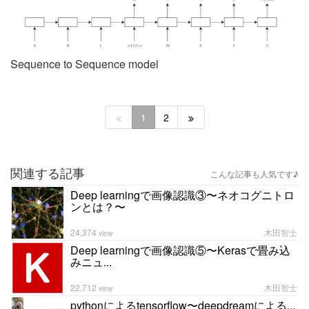
Sequence to Sequence model
1
2
関連する記事
こんな記事も人気です♪
Deep learningで画像認識③〜ネオコグニトロ
ンとは？〜
24,374
木田智士
view
Deep learningで画像認識⑤〜Kerasで畳み込
みニュ...
22,712
木田智士
view
pythonによるtensorflow〜deepdreamによる...