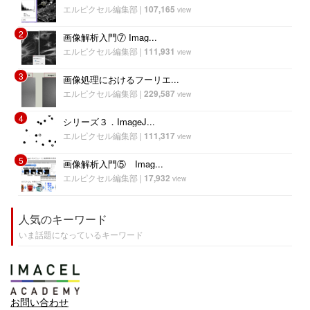
エルピクセル編集部
|
107,165
view
2
画像解析入門⑦ Imag...
エルピクセル編集部
|
111,931
view
3
画像処理におけるフーリエ...
エルピクセル編集部
|
229,587
view
4
シリーズ３．ImageJ...
エルピクセル編集部
|
111,317
view
5
画像解析入門⑤ Imag...
エルピクセル編集部
|
17,932
view
人気のキーワード
いま話題になっているキーワード
お問い合わせ