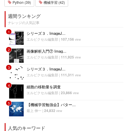
Python (39)
機械学習 (42)
週間ランキング
ナレッジの人気記事
1
シリーズ３．ImageJ...
エルピクセル編集部
|
107,156
view
2
画像解析入門⑦ Imag...
エルピクセル編集部
|
111,925
view
3
シリーズ３．ImageJ...
エルピクセル編集部
|
111,311
view
4
細胞の移動量を調査
エルピクセル編集部
|
23,866
view
5
【機械学習勉強会】パター...
最上 伸一
|
24,832
view
人気のキーワード