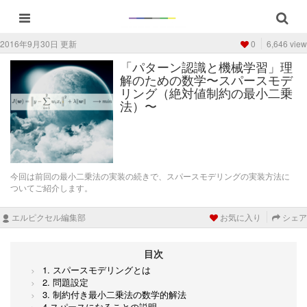
2016年9月30日 更新
0
6,646 view
「パターン認識と機械学習」理
解のための数学〜スパースモデ
リング（絶対値制約の最小二乗
法）〜
今回は前回の最小二乗法の実装の続きで、スパースモデリングの実装方法に
ついてご紹介します。
エルピクセル編集部
お気に入り
シェア
目次
1. スパースモデリングとは
2. 問題設定
3. 制約付き最小二乗法の数学的解法
4.スパースになることの説明