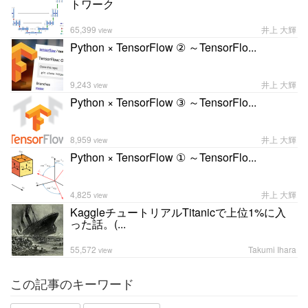
トワーク
65,399
井上 大輝
view
Python × TensorFlow ② ～TensorFlo...
9,243
井上 大輝
view
Python × TensorFlow ③ ～TensorFlo...
8,959
井上 大輝
view
Python × TensorFlow ① ～TensorFlo...
4,825
井上 大輝
view
KaggleチュートリアルTitanicで上位1%に入
った話。(...
55,572
Takumi Ihara
view
この記事のキーワード