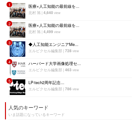
1
医療×人工知能の最前線を...
北村 旭
|
4,640
view
2
医療×人工知能の最前線を...
北村 旭
|
4,499
view
3
◆人工知能エンジニアMe...
エルピクセル編集部
|
728
view
4
ハーバード大学画像処理セ...
エルピクセル編集部
|
463
view
5
LP-tech2周年記念...
エルピクセル編集部
|
786
view
人気のキーワード
いま話題になっているキーワード