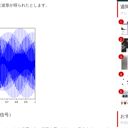
な波形が得られたとします。
週
ナレ
1
2
3
4
5
が信号）
お
今注