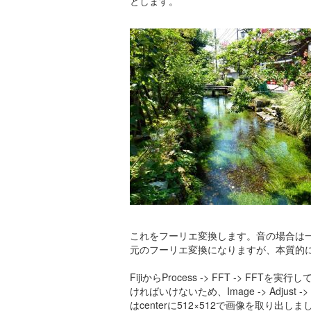
とします。
これをフーリエ変換します。音の場合は
元のフーリエ変換になりますが、本質的
FijiからProcess -> FFT -> 
ければいけないため、Image -> Adjust
はcenterに512×512で画像を取り出しま