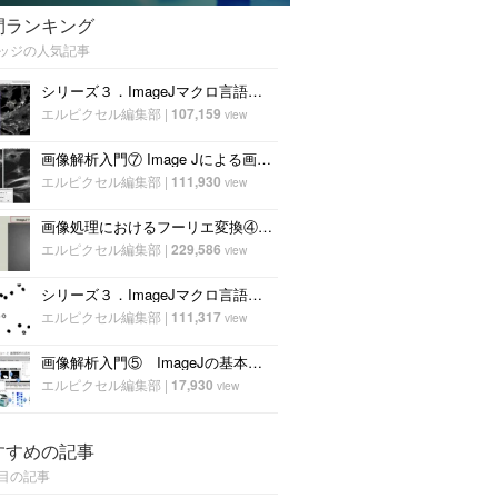
間ランキング
ッジの人気記事
シリーズ３．ImageJマクロ言語を用いた画像解析～①輝度の統計量 ～
エルピクセル編集部
|
107,159
view
画像解析入門⑦ Image Jによる画像処理
エルピクセル編集部
|
111,930
view
画像処理におけるフーリエ変換④〜pythonによるフィルタ設計〜
エルピクセル編集部
|
229,586
view
シリーズ３．ImageJマクロ言語を用いた画像解析～②二値化処理-1～
エルピクセル編集部
|
111,317
view
画像解析入門⑤ ImageJの基本画面とメニュー構成
エルピクセル編集部
|
17,930
view
すすめの記事
目の記事