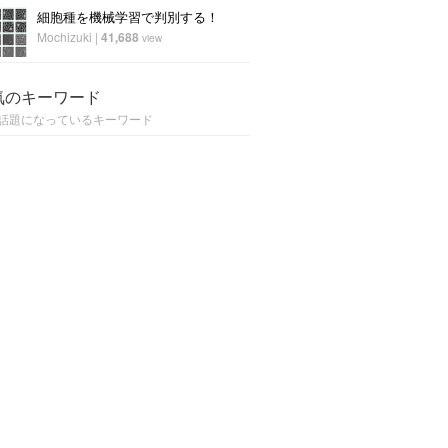
細胞種を機械学習で判別する！
Mochizuki
|
41,688
view
気のキーワード
話題になっているキーワード