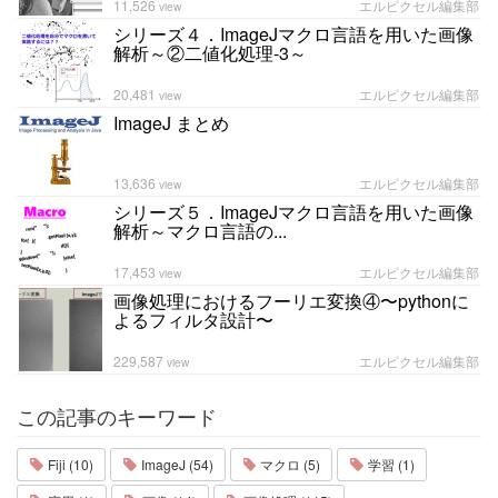
11,526
エルピクセル編集部
view
シリーズ４．ImageJマクロ言語を用いた画像
解析～②二値化処理-3～
20,481
エルピクセル編集部
view
ImageJ まとめ
13,636
エルピクセル編集部
view
シリーズ５．ImageJマクロ言語を用いた画像
解析～マクロ言語の...
17,453
エルピクセル編集部
view
画像処理におけるフーリエ変換④〜pythonに
よるフィルタ設計〜
229,587
エルピクセル編集部
view
この記事のキーワード
Fiji (10)
ImageJ (54)
マクロ (5)
学習 (1)