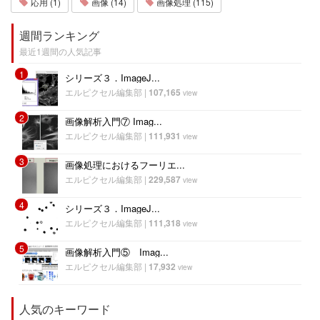
応用 (1)
画像 (14)
画像処理 (115)
週間ランキング
最近1週間の人気記事
1
シリーズ３．ImageJ...
エルピクセル編集部
|
107,165
view
2
画像解析入門⑦ Imag...
エルピクセル編集部
|
111,931
view
3
画像処理におけるフーリエ...
エルピクセル編集部
|
229,587
view
4
シリーズ３．ImageJ...
エルピクセル編集部
|
111,318
view
5
画像解析入門⑤ Imag...
エルピクセル編集部
|
17,932
view
人気のキーワード