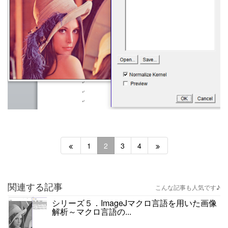
1
2
3
4
関連する記事
こんな記事も人気です♪
シリーズ５．ImageJマクロ言語を用いた画像
解析～マクロ言語の...