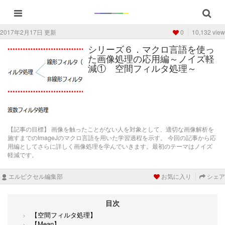
2017年2月17日 更新
0
10,132 view
シリーズ６．マクロ言語を使っ
た画像処理の応用編～ノイズ軽
減① 空間フィルタ処理～
【記事の目標】 画像を触ったことがない人を対象として、適切な画像解析を
施すまでのImageJのマクロ言語を用いた学習過程を示す。 今回の記事から応
用編としてさらに詳しく画像処理を学んでいきます。最初のテーマはノイズ
軽減です。
エルピクセル編集部
お気に入り
シェア
目次
【空間フィルタ処理】
【Mean】