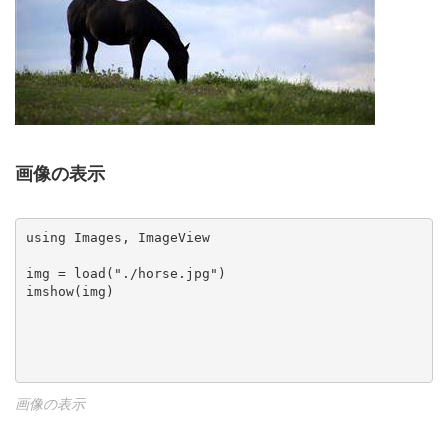
画像の表示
using Images, ImageView

img = load("./horse.jpg")

imshow(img)

画像の表示