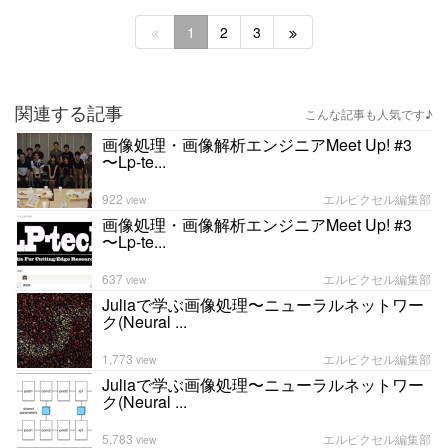
1
2
3
関連する記事
こんな記事も人気です♪
画像処理・画像解析エンジニアMeet Up! #3
〜Lp-te...
922
エルピクセル編集部
view
画像処理・画像解析エンジニアMeet Up! #3
〜Lp-te...
637
エルピクセル編集部
view
Juliaで学ぶ画像処理〜ニューラルネットワー
ク(Neural ...
1,773
エルピクセル編集部
view
Juliaで学ぶ画像処理〜ニューラルネットワー
ク(Neural ...
5,783
エルピクセル編集部
view