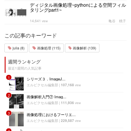
ディジタル画像処理~pythonによる空間フィル
タリングpart1~
14,641
亀谷 桃子
view
この記事のキーワード
julia (8)
画像処理 (115)
画像解析 (139)
週間ランキング
最近1週間の人気記事
1
シリーズ３．ImageJ...
エルピクセル編集部
|
107,168
view
2
画像解析入門⑦ Imag...
エルピクセル編集部
|
111,936
view
3
画像処理におけるフーリエ...
エルピクセル編集部
|
229,587
view
4