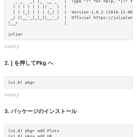
   _ _   _| |_  __ _   |  Type "?" for help, "]?" for
  | | | | | | |/ _` |  |

  | | |_| | | | (_| |  |  Version 1.0.2 (2018-11-08)

 _/ |\__'_|_|_|\__'_|  |  Official https://julialang.
|__/                   |

julia>
install.jl
2. ] を押してPkg へ
(v1.0) pkg>
install.jl
3. パッケージのインストール
(v1.0) pkg> add Plots

(v1.0) pkg> add GR
