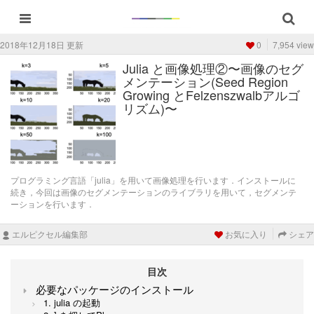
2018年12月18日 更新
0
7,954 view
Julia と画像処理②〜画像のセグ
メンテーション(Seed Region
Growing とFelzenszwalbアルゴ
リズム)〜
プログラミング言語「julia」を用いて画像処理を行います．インストールに
続き，今回は画像のセグメンテーションのライブラリを用いて，セグメンテ
ーションを行います．
エルピクセル編集部
お気に入り
シェア
目次
必要なパッケージのインストール
1. julia の起動