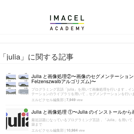
解析の技術応用に向けて-| エルピクセル株式会社
「julia」に関する記事
Julia と画像処理②〜画像のセグメンテーション(Seed
Felzenszwalbアルゴリズム)〜
プログラミング言語「julia」を用いて画像処理を行います．
テーションのライブラリを用いて，セグメンテーションを行い
エルピクセル編集部
|
7,949
view
Julia と画像処理 ①〜Julia のインストール
最近話題になっているプログラミング言語，「Julia」を用い
築まで
エルピクセル編集部
|
10,984
view