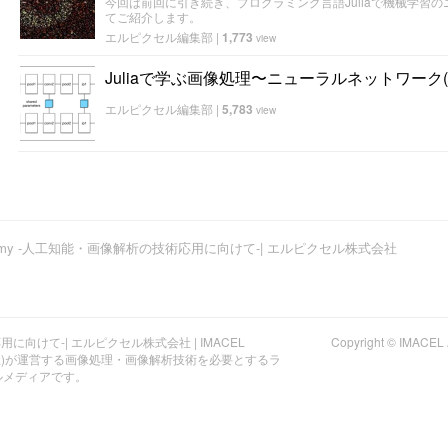
今回は前回に引き続き、プログラミング言語Juliaで機械学習
てご紹介します。
エルピクセル編集部
|
1,773
view
Juliaで学ぶ画像処理〜ニューラルネットワーク(Neural
エルピクセル編集部
|
5,783
view
ademy -人工知能・画像解析の技術応用に向けて-| エルピクセル株式会社
応用に向けて-| エルピクセル株式会社 | IMACEL
Copyright © I
ル株式会社)が運営する画像処理・画像解析技術を必要とするラ
ルメディアです。