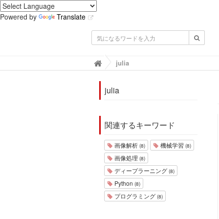
Powered by
Translate
IMACEL Academy -人工知能・画像
julia

julia
関連するキーワード
画像解析
機械学習
(8)
(8)
画像処理
(8)
ディープラーニング
(8)
Python
(8)
プログラミング
(8)