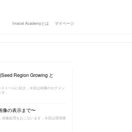
Imacel Academyとは
マイページ
 Region Growing と
インストールに続き，今回は画像のセグメン
ます．
から画像の表示まで〜
て，画像処理をおこないます．今回は環境構