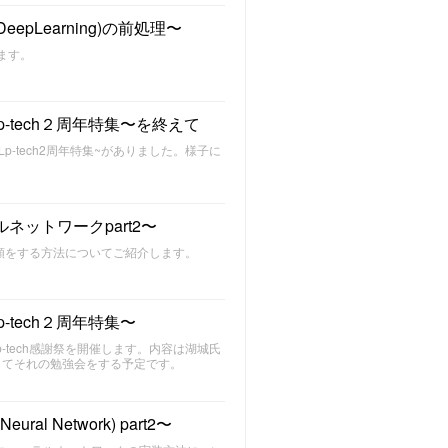
識(DeepLearning)の前処理〜
します。
Lp-tech２周年特集〜を終えて
~Lp-tech2周年特集~がありました。様子に
ーラルネットワークpart2〜
像の分類をする方法についてご紹介します。
p-tech２周年特集〜
tech感謝祭を開催します。内容は湖城氏
に関してそれの勉強会をする予定です。
 Network) part2〜