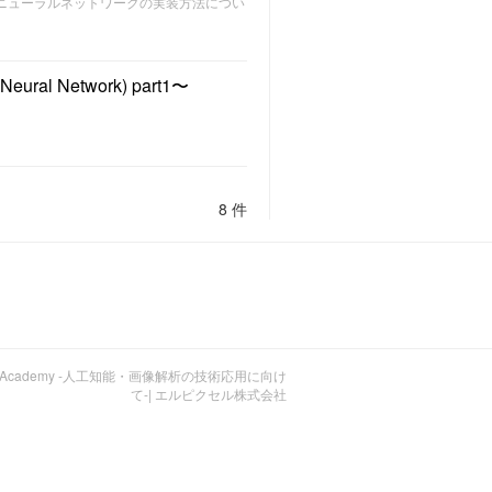
のニューラルネットワークの実装方法につい
 Network) part1〜
8 件
MACEL Academy -人工知能・画像解析の技術応用に向け
て-| エルピクセル株式会社