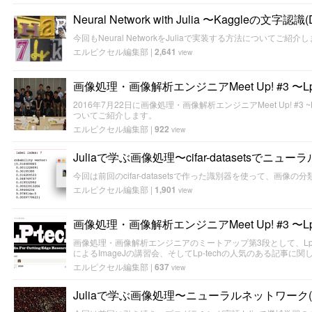
Neural Network with Julia 〜Kaggleの文字認
今回もNeural NetworkをJuliaで実装する方法についてご紹介
エルピクセル編集部
|
2,641
view
画像処理・画像解析エンジニアMeet Up! #3 〜
2016年7月22日に画像処理・画像解析エンジニアMeet Up! #3 
ついてご紹介します。
エルピクセル編集部
|
922
view
Juliaで学ぶ画像処理〜cifar-datasetsでニュ
今回は前回のcifar-datasetsで作った識別器を使って、画
エルピクセル編集部
|
1,901
view
画像処理・画像解析エンジニアMeet Up! #3 〜L
画像処理・画像解析エンジニアのミートアップ第3段として、Lp-
によるImageJの講習会、そしてLp-techの人気のある記事
エルピクセル編集部
|
637
view
Juliaで学ぶ画像処理〜ニューラルネットワーク(Neural