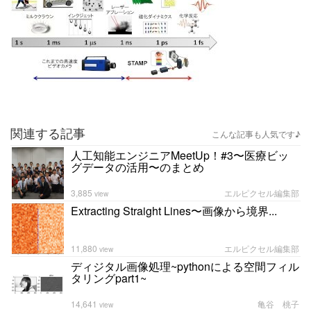
関連する記事
こんな記事も人気です♪
人工知能エンジニアMeetUp！#3〜医療ビッ
グデータの活用〜のまとめ
3,885
エルピクセル編集部
view
Extracting Straight Lines〜画像から境界...
11,880
エルピクセル編集部
view
ディジタル画像処理~pythonによる空間フィル
タリングpart1~
14,641
亀谷 桃子
view