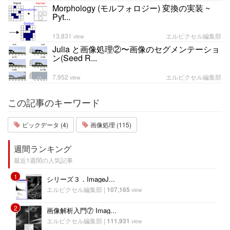
Morphology (モルフォロジー) 変換の実装 ~
Pyt...
13,831
エルピクセル編集部
view
Julia と画像処理②〜画像のセグメンテーショ
ン(Seed R...
7,952
エルピクセル編集部
view
この記事のキーワード
ビックデータ (4)
画像処理 (115)
週間ランキング
最近1週間の人気記事
1
シリーズ３．ImageJ...
エルピクセル編集部
|
107,165
view
2
画像解析入門⑦ Imag...
エルピクセル編集部
|
111,931
view