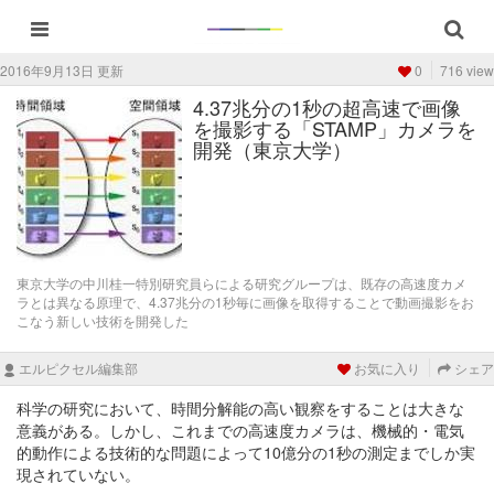
2016年9月13日 更新
0
716 view
4.37兆分の1秒の超高速で画像
を撮影する「STAMP」カメラを
開発（東京大学）
東京大学の中川桂一特別研究員らによる研究グループは、既存の高速度カメ
ラとは異なる原理で、4.37兆分の1秒毎に画像を取得することで動画撮影をお
こなう新しい技術を開発した
エルピクセル編集部
お気に入り
シェア
科学の研究において、時間分解能の高い観察をすることは大きな
意義がある。しかし、これまでの高速度カメラは、機械的・電気
的動作による技術的な問題によって10億分の1秒の測定までしか実
現されていない。