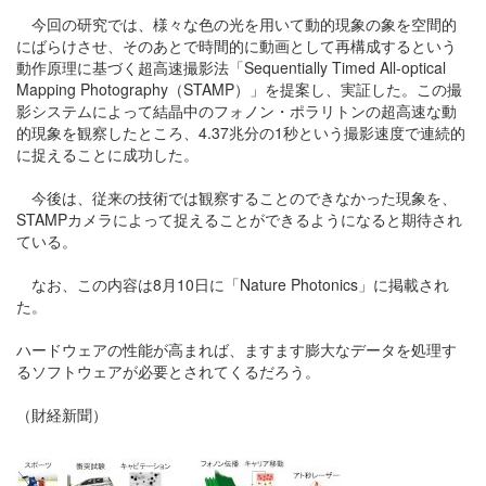
今回の研究では、様々な色の光を用いて動的現象の象を空間的
にばらけさせ、そのあとで時間的に動画として再構成するという
動作原理に基づく超高速撮影法「Sequentially Timed All-optical
Mapping Photography（STAMP）」を提案し、実証した。この撮
影システムによって結晶中のフォノン・ポラリトンの超高速な動
的現象を観察したところ、4.37兆分の1秒という撮影速度で連続的
に捉えることに成功した。
今後は、従来の技術では観察することのできなかった現象を、
STAMPカメラによって捉えることができるようになると期待され
ている。
なお、この内容は8月10日に「Nature Photonics」に掲載され
た。
ハードウェアの性能が高まれば、ますます膨大なデータを処理す
るソフトウェアが必要とされてくるだろう。
（財経新聞）