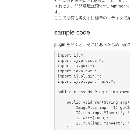
それゆえ、開発環境は沼です。vimmer 
す。
ここでは何も考えずに標準のエディタで
sample code
plugin を開くと、そこにあらかじめ
import ij.*;

import ij.process.*;

import ij.gui.*;

import java.awt.*;

import ij.plugin.*;

import ij.plugin.frame.*;

public class My_Plugin implement
    public void run(String arg) {

        ImagePlus imp = IJ.getImage();

        IJ.run(imp, "Invert", "");

        IJ.wait(1000);

        IJ.run(imp, "Invert", "");

    }
