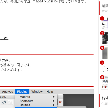
が、今回から早速 ImageJ plugin を作成していきます。
週
最近
1
2
してみた
3
ji のみ
。
4
境でも基本的に同じです。
とろまでまとめます。
5
お
今注