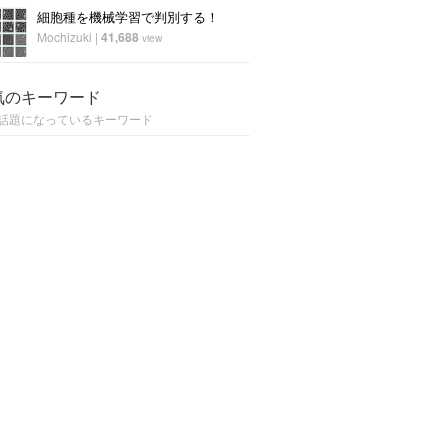
細胞種を機械学習で判別する！
Mochizuki
|
41,688
view
気のキーワード
話題になっているキーワード