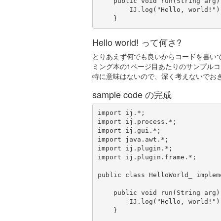
    public void run(String arg) {

        IJ.log("Hello, world!");

    }
Hello world! って何さ?
とりあえず何でも良いからコードを書い
ミング本の1ページ目あたりのサンプル
特に意味はないので、深く考えないでお
sample code の完成
import ij.*;

import ij.process.*;

import ij.gui.*;

import java.awt.*;

import ij.plugin.*;

import ij.plugin.frame.*;

public class HelloWorld_ impleme
    public void run(String arg) {

        IJ.log("Hello, world!");

    }
