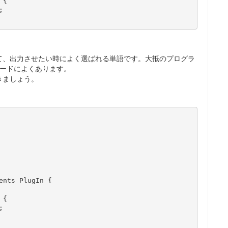
て、出力させたい時によく選ばれる単語です。大抵のプログラ
コードによくあります。
きましょう。
nts PlugIn {
