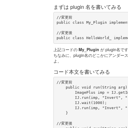
まずは plugin 名を書いてみる
//変更前

public class My_Plugin implement
//変更後

public class HelloWorld_ implem
上記コードの
My_Plugin
が plugin名で
ちなみに、plugin名のどこかにアンダー
よ。
コード本文を書いてみる
//変更前

    public void run(String arg) {

        ImagePlus imp = IJ.getImage();

        IJ.run(imp, "Invert", "");

        IJ.wait(1000);

        IJ.run(imp, "Invert", "");

    }

//変更後
