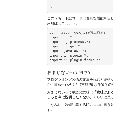
このうち、下記コードは便利な機能を自
み飛ばしましょう。
//ここはおまじないなので読み飛ばす

import ij.*;

import ij.process.*;

import ij.gui.*;

import java.awt.*;

import ij.plugin.*;

import ij.plugin.frame.*;
おまじないって何さ?
プログラミング関係の文章を読むと結構
が、情報生命科学と (古典的) な生物学
おまじないって単語の意味は
「意味はあ
ょっと今は説明したくない」
くらいに思
ちなみに、数値計算する時にココに書き
す。