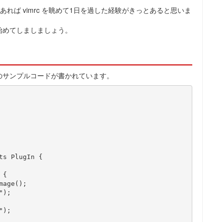
であれば vimrc を眺めて1日を過した経験がきっとあると思いま
始めてしましましょう。
下記のサンプルコードが書かれています。
s PlugIn {
