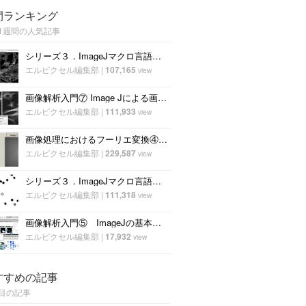
間ランキング
1週間の人気記事
シリーズ３．ImageJマクロ言語を用いた画像解析～①輝度の統計量 ～
エルピクセル編集部
|
107,165
view
画像解析入門⑦ Image Jによる画像処理
エルピクセル編集部
|
111,933
view
画像処理におけるフーリエ変換④〜pythonによるフィルタ設計〜
エルピクセル編集部
|
229,587
view
シリーズ３．ImageJマクロ言語を用いた画像解析～②二値化処理-1～
エルピクセル編集部
|
111,318
view
画像解析入門⑤ ImageJの基本画面とメニュー構成
エルピクセル編集部
|
17,932
view
すすめの記事
目の記事