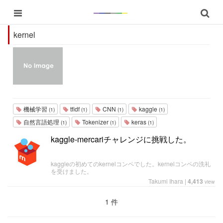
kernel
機械学習
tfidf
CNN
kaggle
(1)
(1)
(1)
(1)
自然言語処理
Tokenizer
keras
(1)
(1)
(1)
kaggle-mercariチャレンジに挑戦した。
kaggleの初めてのkernelコンペでした。kernelコンペの洗礼
を受けました。
Takumi Ihara
|
4,413
view
1 件