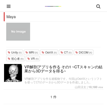
Maya
Unity
MRI
OsiriX
CT
DICOM
(1)
(1)
(1)
(1)
(1)
初心者
VR
(1)
(1)
VR解剖アプリを作る その1 ~CTスキャンの結
果から3Dデータを得る~
VR解剖アプリを作る連載物です。今回はOsiriXというソフト
を使ってCTのデータから3Dデータを作成しました。
山田涼太
|
10,180
view
1 件