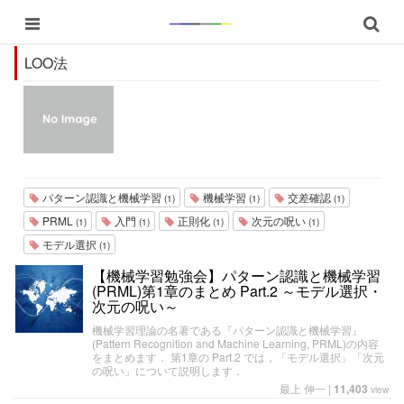
LOO法
パターン認識と機械学習
機械学習
交差確認
(1)
(1)
(1)
PRML
入門
正則化
次元の呪い
(1)
(1)
(1)
(1)
モデル選択
(1)
【機械学習勉強会】パターン認識と機械学習
(PRML)第1章のまとめ Part.2 ～モデル選択・
次元の呪い～
機械学習理論の名著である『パターン認識と機械学習』
(Pattern Recognition and Machine Learning, PRML)の内容
をまとめます． 第1章の Part.2 では，「モデル選択」「次元
の呪い」について説明します．
最上 伸一
|
11,403
view