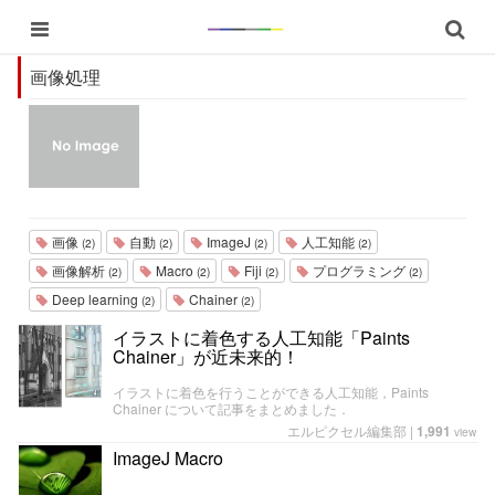
画像処理
画像
自動
ImageJ
人工知能
(2)
(2)
(2)
(2)
画像解析
Macro
Fiji
プログラミング
(2)
(2)
(2)
(2)
Deep learning
Chainer
(2)
(2)
イラストに着色する人工知能「Paints
Chainer」が近未来的！
イラストに着色を行うことができる人工知能，Paints
Chainer について記事をまとめました．
エルピクセル編集部
|
1,991
view
ImageJ Macro