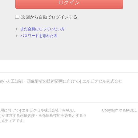
ログイン
次回から自動でログインする
まだ会員になっていない方
パスワードを忘れた方
ademy -人工知能・画像解析の技術応用に向けて-| エルピクセル株式会社
応用に向けて-| エルピクセル株式会社 | IMACEL
Copyright © I
ル株式会社)が運営する画像処理・画像解析技術を必要とするラ
ルメディアです。